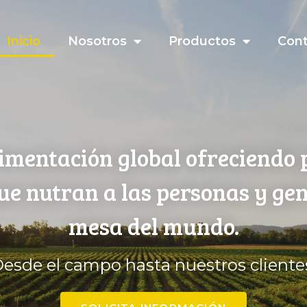
Inicio
Nosotros
Productos
Con
imentación global ofreciendo 
que nutran a las personas y ge
mesa del mundo.
esde el campo hasta nuestros cliente