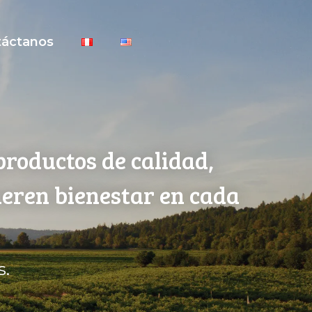
táctanos
productos de calidad,
neren bienestar en cada
s.