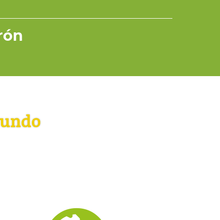
rrón
mundo