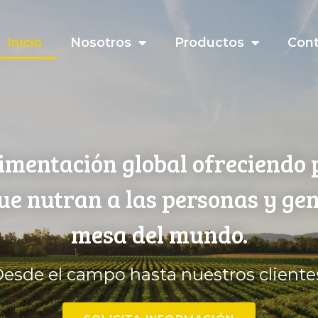
Inicio
Nosotros
Productos
Con
imentación global ofreciendo 
que nutran a las personas y ge
mesa del mundo.
esde el campo hasta nuestros cliente