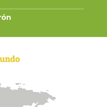
rrón
mundo