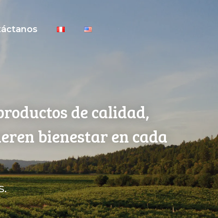
táctanos
productos de calidad,
neren bienestar en cada
s.