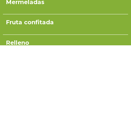
Mermeladas
Fruta confitada
Relleno
Pulpas para yogurt
Salsas
Coulis
Miel para turrón