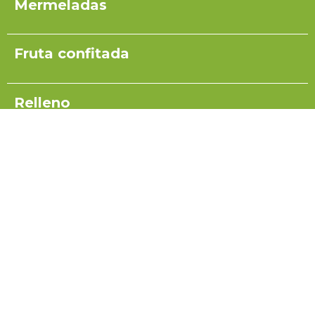
Mermeladas
Fruta confitada
Relleno
Pulpas para yogurt
Salsas
Coulis
Miel para turrón