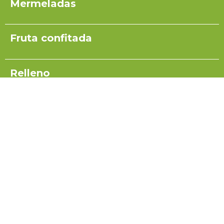
Mermeladas
Fruta confitada
Relleno
Pulpas para yogurt
Salsas
Coulis
Miel para turrón