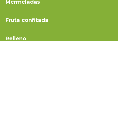
Mermeladas
Fruta confitada
Relleno
Pulpas para yogurt
Salsas
Coulis
Miel para turrón