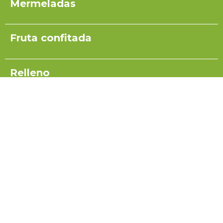
Mermeladas
Fruta confitada
Relleno
Pulpas para yogurt
Salsas
Coulis
Miel para turrón