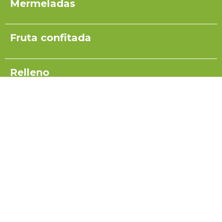
Mermeladas
Fruta confitada
Relleno
Pulpas para yogurt
Salsas
Coulis
Miel para turrón