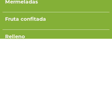
Mermeladas
Fruta confitada
Relleno
Pulpas para yogurt
Salsas
Coulis
Miel para turrón