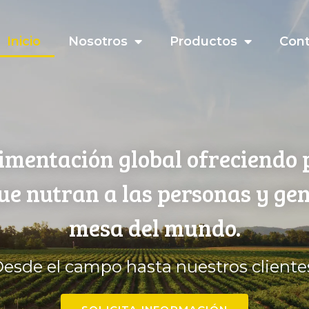
Inicio
Nosotros
Productos
Con
imentación global ofreciendo 
que nutran a las personas y ge
mesa del mundo.
esde el campo hasta nuestros cliente