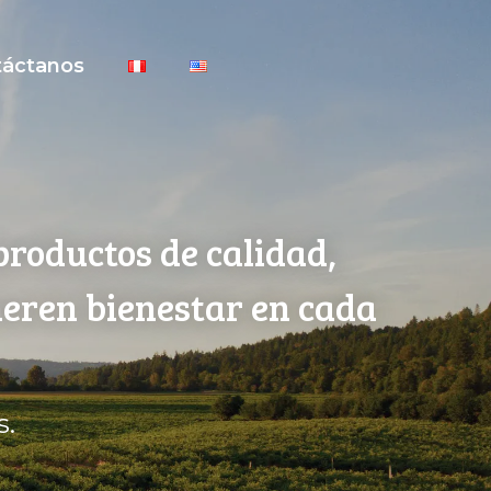
táctanos
productos de calidad,
neren bienestar en cada
s.