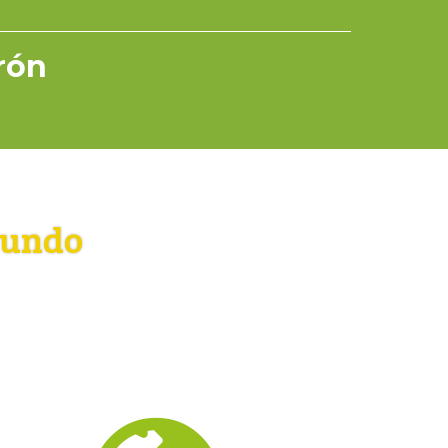
rrón
mundo