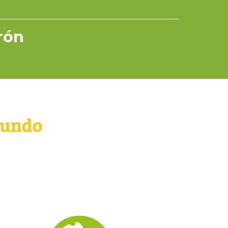
rrón
mundo