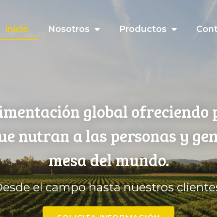
Inicio
Nosotros
Productos
Con
imentación global ofreciendo 
que nutran a las personas y ge
mesa del mundo.
esde el campo hasta nuestros cliente