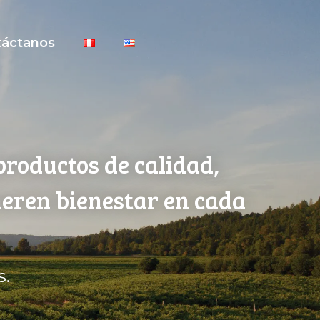
táctanos
productos de calidad,
neren bienestar en cada
s.