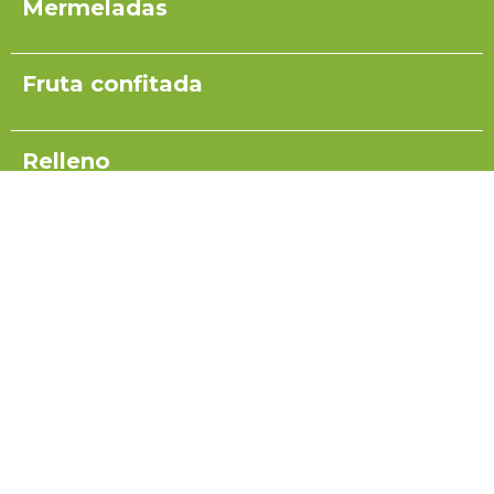
Mermeladas
Fruta confitada
Relleno
Pulpas para yogurt
Salsas
Coulis
Miel para turrón