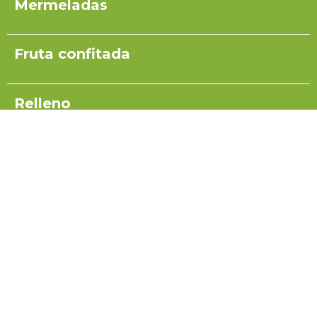
Mermeladas
Fruta confitada
Relleno
Pulpas para yogurt
Salsas
Coulis
Miel para turrón