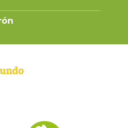
rrón
mundo