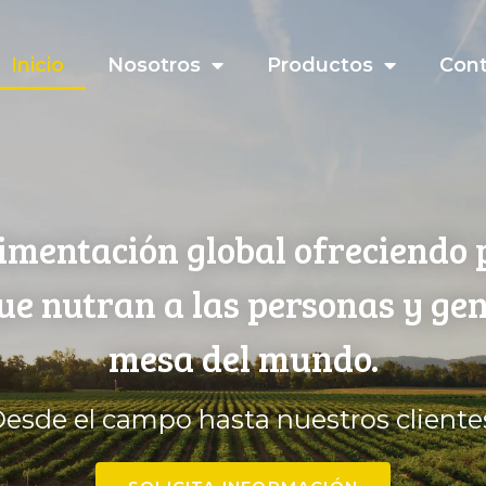
Inicio
Nosotros
Productos
Con
imentación global ofreciendo 
que nutran a las personas y ge
mesa del mundo.
esde el campo hasta nuestros cliente