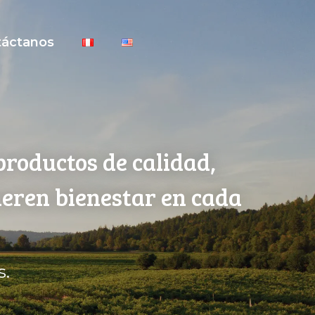
táctanos
productos de calidad,
neren bienestar en cada
s.