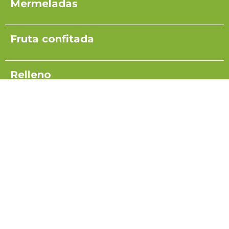
Mermeladas
Fruta confitada
Relleno
Pulpas para yogurt
Salsas
Coulis
Miel para turrón