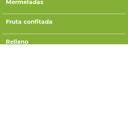
Mermeladas
Fruta confitada
Relleno
Pulpas para yogurt
Salsas
Coulis
Miel para turrón