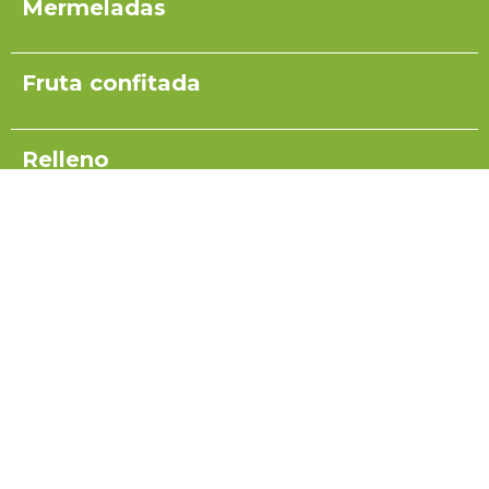
Mermeladas
Fruta confitada
Relleno
Pulpas para yogurt
Salsas
Coulis
Miel para turrón