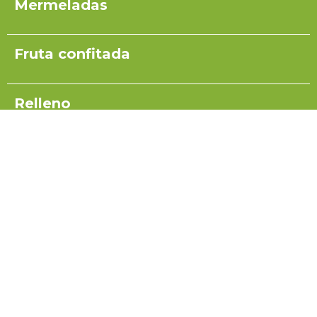
Mermeladas
Fruta confitada
Relleno
Pulpas para yogurt
Salsas
Coulis
Miel para turrón