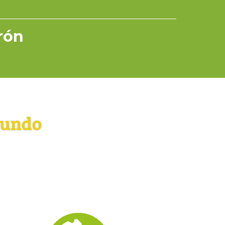
rrón
mundo