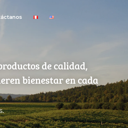
táctanos
productos de calidad,
neren bienestar en cada
s.