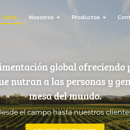
Inicio
Nosotros
Productos
Con
imentación global ofreciendo 
que nutran a las personas y ge
mesa del mundo.
esde el campo hasta nuestros cliente