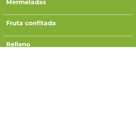
Mermeladas
Fruta confitada
Relleno
Pulpas para yogurt
Salsas
Coulis
Miel para turrón