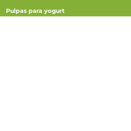
Pulpas para yogurt
Salsas
Coulis
Miel para turrón
América
USA