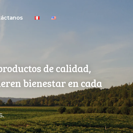
táctanos
productos de calidad,
neren bienestar en cada
s.