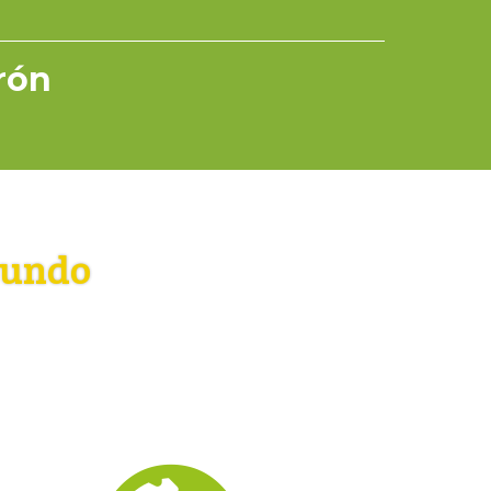
rrón
mundo