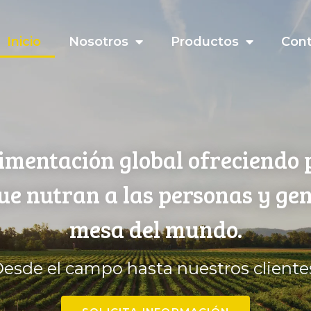
Inicio
Nosotros
Productos
Con
imentación global ofreciendo 
que nutran a las personas y ge
mesa del mundo.
esde el campo hasta nuestros cliente