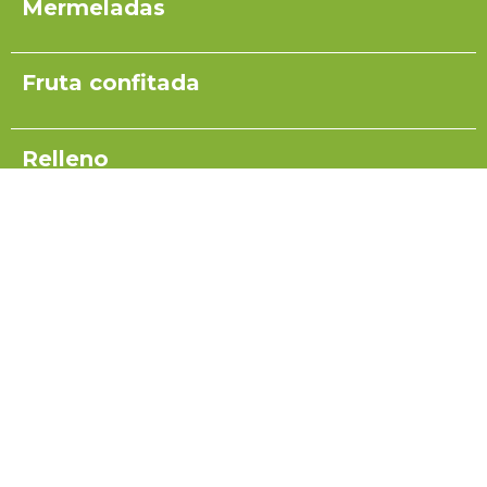
Mermeladas
Fruta confitada
Relleno
Pulpas para yogurt
Salsas
Coulis
Miel para turrón