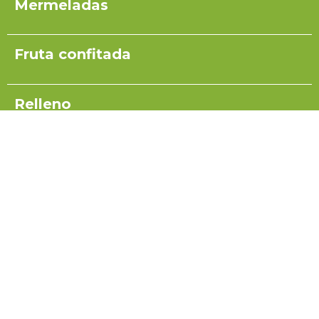
Mermeladas
Fruta confitada
Relleno
Pulpas para yogurt
Salsas
Coulis
Miel para turrón