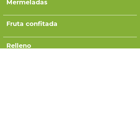
Mermeladas
Fruta confitada
Relleno
Pulpas para yogurt
Salsas
Coulis
Miel para turrón