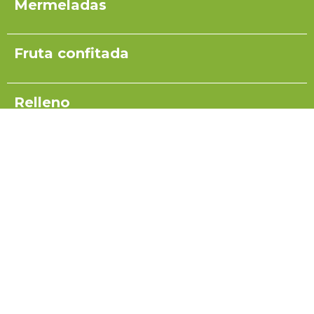
Mermeladas
Fruta confitada
Relleno
Pulpas para yogurt
Salsas
Coulis
Miel para turrón